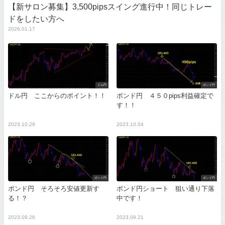
【新サロン募集】3,500pipsスイング進行中！同じトレー
ドをしたい方へ
2026.01.17
ドル円
ポンド円
ドル円 ここからのポイント！！
ポンド円 ４５０pips利益確定で
す！！
2023.10.26
2023.10.04
ポンド円
ポンド円
ポンド円 そろそろ安値更新す
ポンド円ショート 狙い通り下落
る！？
中です！
2023.09.26
2023.09.21