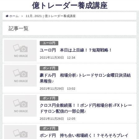
億トレーダー養成講座
ホーム
11月, 2021 | 億トレーダー養成講座
記事一覧
ユーロ円
ユーロ円 本日は上目線！？短期戦略！
2021年11月30日 12:34
ポンド円
豪ドル円 相場分析♪トレードサロン金曜日決済結
果報告♪
2021年11月29日 13:02
ポンド円
クロス円全般続落！！ポンド円相場分析♪FXトレー
ドサロン配信の一部公開♪
2021年11月26日 12:05
ポンド円
ポンド円 持ち合い相場続く！？そろそろブレイ