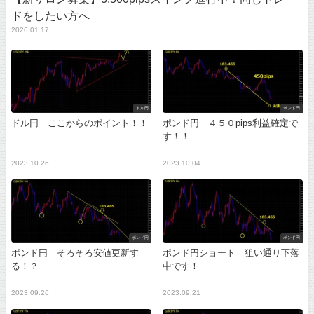
ドをしたい方へ
2026.01.17
ドル円
ポンド円
ドル円 ここからのポイント！！
ポンド円 ４５０pips利益確定で
す！！
2023.10.26
2023.10.04
ポンド円
ポンド円
ポンド円 そろそろ安値更新す
ポンド円ショート 狙い通り下落
る！？
中です！
2023.09.26
2023.09.21