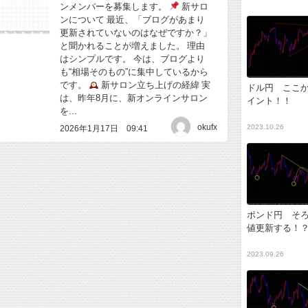
ンメンバーを募集します。
新サロ
ンについて 最近、「ブログがあまり
更新されていないのはなぜですか？」
と聞かれることが増えました。 理由
はシンプルです。 今は、ブログより
も“相場そのもの”に集中しているから
です。
新サロン立ち上げの経緯 実
ドル円 ここ
は、昨年8月に、新オンラインサロン
イント！！
を...
okufx
2023.10.26
2026年1月17日 09:41
ポンド円 そ
値更新する！
2023.09.26