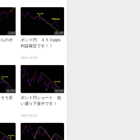
ドル円
ポンド円
からのポ
ポンド円 ４５０pips
利益確定です！！
2023.10.04
ポンド円
ポンド円
ろそろ安
ポンド円ショート 狙
？
い通り下落中です！
2023.09.21