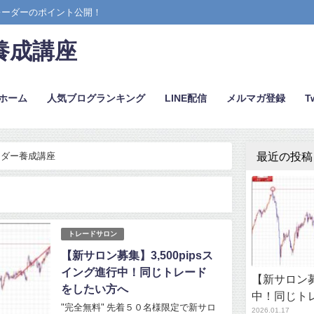
レーダーのポイント公開！
養成講座
ホーム
人気ブログランキング
LINE配信
メルマガ登録
Tw
最近の投稿
トレーダー養成講座
トレードサロン
【新サロン募集】3,500pipsス
イング進行中！同じトレード
【新サロン募
をしたい方へ
中！同じト
"完全無料" 先着５０名様限定で新サロ
2026.01.17