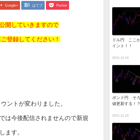
Google+
はてブ
Pocket
公開していきますので
NEご登録してください！
ドル円 ここ
イント！！
2021.11.24
ポンド円 そ
アカウントが変わりました。
値更新する！
2021.11.24
では今後配信されませんので新規
します。