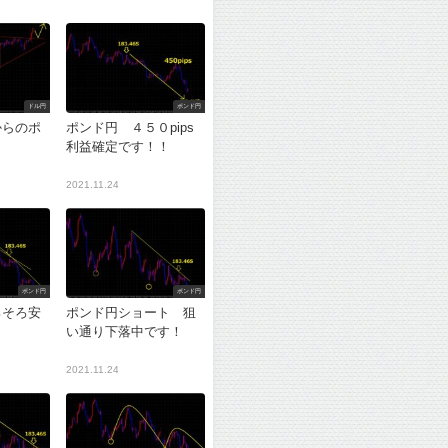
ドル円
ポンド円
からのポ
ポンド円 ４５０pips
利益確定です！！
2021.11.24
ポンド円
ポンド円
ろそろ安
ポンド円ショート 狙
？
い通り下落中です！
2021.11.24