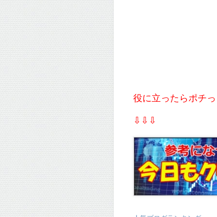
役に立ったらポチっと
⇩⇩⇩