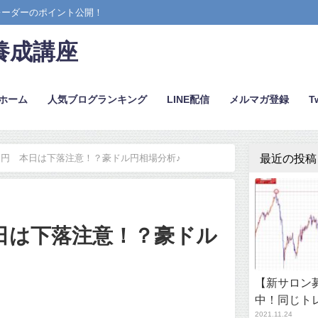
レーダーのポイント公開！
養成講座
ホーム
人気ブログランキング
LINE配信
メルマガ登録
Tw
最近の投稿
円 本日は下落注意！？豪ドル円相場分析♪
日は下落注意！？豪ドル
【新サロン募
中！同じト
2021.11.24