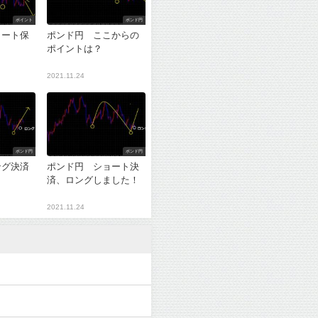
ポイント
ポンド円
ョート保
ポンド円 ここからの
ポイントは？
2021.11.24
ポンド円
ポンド円
ング決済
ポンド円 ショート決
？
済、ロングしました！
2021.11.24