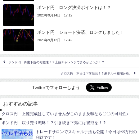
ポンド円 ロング決済ポイントは！？
2023年9月14日 17:12
ポンド円 ショート決済、ロングしました！
2023年9月12日 17:42
ポンド円 再度下落の可能性！？上値チャレンジできるかどうか！？
クロス円 本日は下落注意！？豪ドル円相場分析♪
Twitterでフォローしよう
ユ
ー
おすすめの記事
ロ
ポ
円
ン
クロス円 上髭完成はしていませんがこのまま反転なら〇〇の可能性♪
ド
円
ポンド円 戻り売り戦略！？引き続き下落には警戒を！？
トレードサロンでスキャル手法も公開！今日は63万円の
利益です！