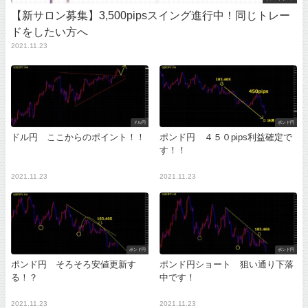
【新サロン募集】3,500pipsスイング進行中！同じトレー
ドをしたい方へ
2021.11.23
ドル円
ポンド円
ドル円 ここからのポイント！！
ポンド円 ４５０pips利益確定で
す！！
2021.11.23
2021.11.23
ポンド円
ポンド円
ポンド円 そろそろ安値更新す
ポンド円ショート 狙い通り下落
る！？
中です！
2021.11.23
2021.11.23