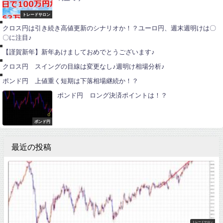
ユ
ー
ロ
トレードサロン
円
ユ
クロス円は引き続き高値更新のシナリオか！？ユーロ円、週末週明けは〇
ー
〇に注目♪
ロ
ポ
円
ン
【謹賀新年】新年あけましておめでとうございます♪
ド
ポ
円
ン
クロス円 スイングの目線は変更なし♪週明け相場分析♪
ド
円
ポンド円 上値重く短期は下落相場継続か！？
ポンド円 ロング決済ポイントは！？
ポンド円
最近の投稿
トレードサロン