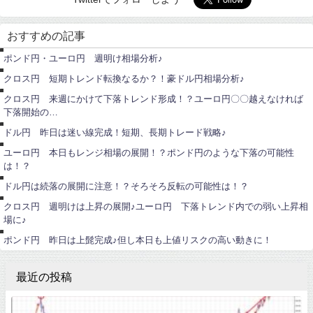
ト
ポ
レ
ン
ー
おすすめの記事
ド
ド
円
サ
ポンド円・ユーロ円 週明け相場分析♪
ロ
ユ
ン
ー
クロス円 短期トレンド転換なるか？！豪ドル円相場分析♪
ロ
円
クロス円 来週にかけて下落トレンド形成！？ユーロ円〇〇越えなければ
ド
下落開始の…
ル
ユ
円
ー
ドル円 昨日は迷い線完成！短期、長期トレード戦略♪
ロ
円
ユーロ円 本日もレンジ相場の展開！？ポンド円のような下落の可能性
ド
は！？
ル
ユ
円
ー
ドル円は続落の展開に注意！？そろそろ反転の可能性は！？
ロ
円
ポ
クロス円 週明けは上昇の展開♪ユーロ円 下落トレンド内での弱い上昇相
ン
場に♪
ド
円
ポンド円 昨日は上髭完成♪但し本日も上値リスクの高い動きに！
最近の投稿