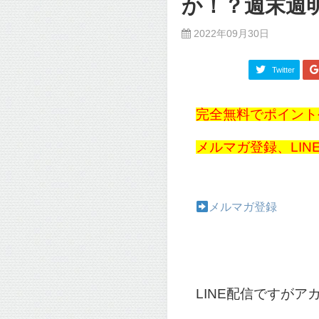
か！？週末週
2022年09月30日
Twitter
完全無料でポイント
メルマガ登録、LI
メルマガ登録
LINE配信ですが