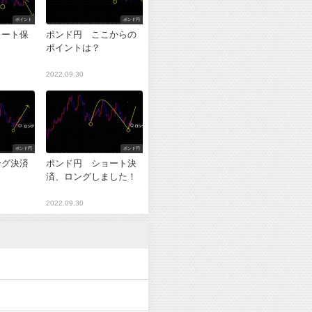
ポイント
ポンド円
ョート保
ポンド円 ここからの
ポイントは？
2022.09.30
ポンド円
ポンド円
ング決済
ポンド円 ショート決
？
済、ロングしました！
2022.09.30