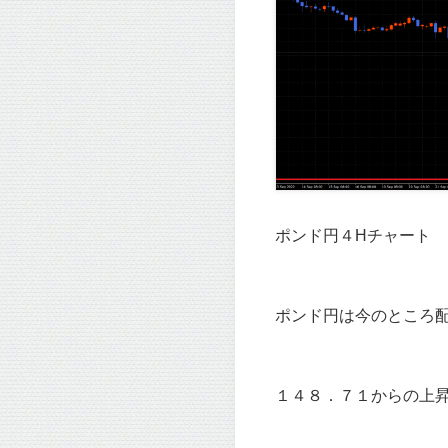
ポンド円４Hチャート
ポンド円は今のところ
１４８．７１からの上