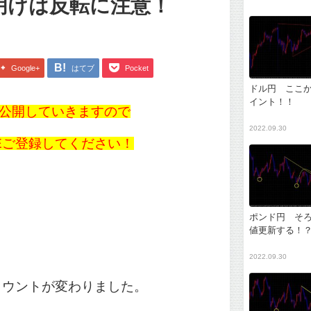
明けは反転に注意！
Google+
はてブ
Pocket
ドル円 ここ
イント！！
公開していきますので
2022.09.30
NEご登録してください！
ポンド円 そ
値更新する！
2022.09.30
アカウントが変わりました。