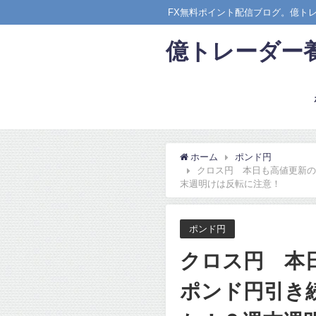
FX無料ポイント配信ブログ。億ト
億トレーダー
ホーム
ポンド円
クロス円 本日も高値更新の
末週明けは反転に注意！
ポンド円
クロス円 本
ポンド円引き