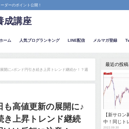
レーダーのポイント公開！
養成講座
ホーム
人気ブログランキング
LINE配信
メルマガ登録
Tw
最近の投稿
展開に♪ポンド円引き続き上昇トレンド継続か！？週
日も高値更新の展開に♪
【新サロン募
続き上昇トレンド継続
中！同じト
2022.09.30