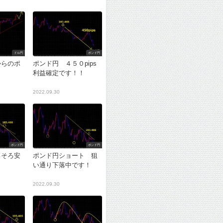
ドル円
ポンド円
からのポ
ポンド円 ４５０pips
利益確定です！！
2022.09.30
ポンド円
ポンド円
ろそろ安
ポンド円ショート 狙
？
い通り下落中です！
2022.09.30