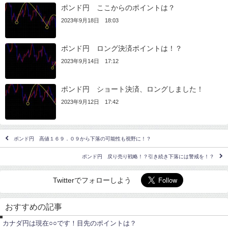
ポンド円 ここからのポイントは？
2023年9月18日 18:03
ポンド円 ロング決済ポイントは！？
2023年9月14日 17:12
ポンド円 ショート決済、ロングしました！
2023年9月12日 17:42
ポンド円 高値１６９．０９から下落の可能性も視野に！？
ポンド円 戻り売り戦略！？引き続き下落には警戒を！？
Twitterでフォローしよう
ポ
イ
おすすめの記事
ン
ユ
ト
ー
カナダ円は現在○○です！目先のポイントは？
ロ