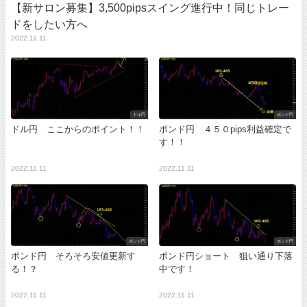
【新サロン募集】3,500pipsスイング進行中！同じトレー
ドをしたい方へ
2022.11.11
ドル円
ポンド円
ドル円 ここからのポイント！！
ポンド円 ４５０pips利益確定で
す！！
2022.11.11
2022.11.11
ポンド円
ポンド円
ポンド円 そろそろ安値更新す
ポンド円ショート 狙い通り下落
る！？
中です！
2022.11.11
2022.11.11