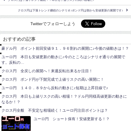
クロス円は下落トレンド継続のシナリオ♪ポンド円は朝から安値更新の展開です♪
Twitterでフォローしよう
豪
ド
おすすめの記事
ル
ユ
円
ー
豪ドル円 ポイント前回安値９１．９６割れの展開に♪今後の値動きは！？
ロ
円
ポ
ユーロ円 本日も安値更新の動きに♪今のところはシナリオ通りの展開で
ン
す。反転の…
ド
ポ
円
ン
クロス円 全戻しの展開へ！来週反転出来るか注目！
ド
ユ
円
ー
クロス円 ポンド円が下髭完成で上値リスクの高い展開に！
ロ
ユ
円
ー
ユーロ円 １４０．８９から反転の動きに♪短期は上昇目線で♪
ロ
円
ユ
クロス円 本日も上値リスクの高い相場！？ドル円同様高値更新の動きに
ー
なるか！？
ロ
円
クロス円全般 不安定な相場続く！ユーロ円注目ポイントは？
ユーロ円 ショート保有！安値更新する！？