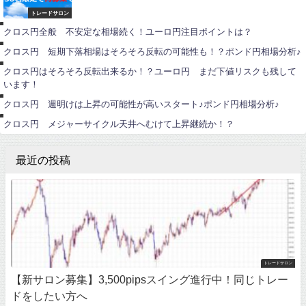
ー
ロ
トレードサロン
ポ
円
ン
クロス円全般 不安定な相場続く！ユーロ円注目ポイントは？
ド
ユ
円
ー
クロス円 短期下落相場はそろそろ反転の可能性も！？ポンド円相場分析♪
ロ
円
ポ
クロス円はそろそろ反転出来るか！？ユーロ円 まだ下値リスクも残して
ン
います！
ド
ユ
円
ー
クロス円 週明けは上昇の可能性が高いスタート♪ポンド円相場分析♪
ロ
円
クロス円 メジャーサイクル天井へむけて上昇継続か！？
最近の投稿
トレードサロン
【新サロン募集】3,500pipsスイング進行中！同じトレー
ドをしたい方へ