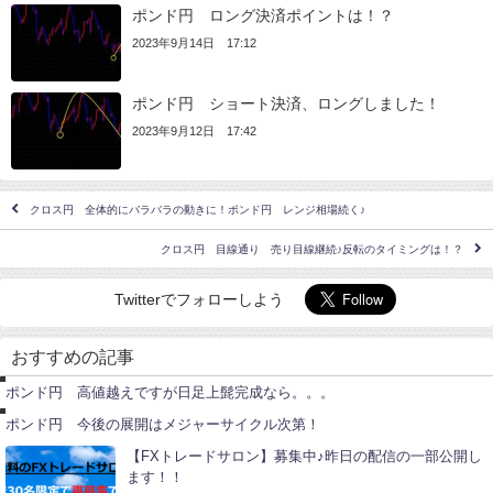
ポンド円 ロング決済ポイントは！？
2023年9月14日 17:12
ポンド円 ショート決済、ロングしました！
2023年9月12日 17:42
クロス円 全体的にバラバラの動きに！ポンド円 レンジ相場続く♪
クロス円 目線通り 売り目線継続♪反転のタイミングは！？
Twitterでフォローしよう
ポ
ン
おすすめの記事
ド
ポ
円
ン
ポンド円 高値越えですが日足上髭完成なら。。。
ド
円
ポンド円 今後の展開はメジャーサイクル次第！
【FXトレードサロン】募集中♪昨日の配信の一部公開し
ます！！
ユ