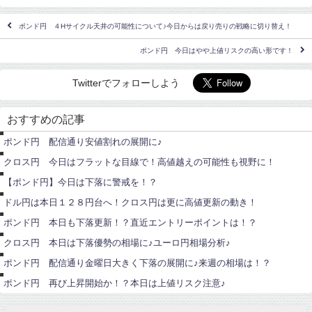
ポンド円 ４Hサイクル天井の可能性について♪今日からは戻り売りの戦略に切り替え！
ポンド円 今日はやや上値リスクの高い形です！
Twitterでフォローしよう
ポ
ン
おすすめの記事
ド
ポ
円
ン
ポンド円 配信通り安値割れの展開に♪
ド
ポ
円
ン
クロス円 今日はフラットな目線で！高値越えの可能性も視野に！
ド
円
ド
【ポンド円】今日は下落に警戒を！？
ル
ポ
円
ン
ドル円は本日１２８円台へ！クロス円は更に高値更新の動き！
ド
ユ
円
ー
ポンド円 本日も下落更新！？直近エントリーポイントは！？
ロ
ポ
円
ン
クロス円 本日は下落優勢の相場に♪ユーロ円相場分析♪
ド
ポ
円
ン
ポンド円 配信通り金曜日大きく下落の展開に♪来週の相場は！？
ド
円
ポンド円 再び上昇開始か！？本日は上値リスク注意♪