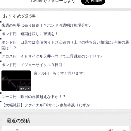
Twitterでフォローしよう
ポ
ン
おすすめの記事
ド
ポ
円
ン
来週の相場は売り目線！？ポンド円週明け相場分析♪
ド
ポ
円
ン
ポンド円 短期は戻しに警戒を！
ド
円
ユ
ポンド円 日足では高値切り下げ安値切り上げの持ち合い相場に♪今後の展
ー
開は！？
ロ
ポ
円
ン
クロス円 ４Ｈサイクル天井へ向けて上昇継続のシナリオ♪
ド
円
ポンド円 メジャーサイクル３日目！
豪ドル円 もうすぐ売ります！
ユ
ー
ロ
ポイント
ポ
円
イ
ユーロ円 昨日の高値越えなるか！？
ン
ト
【大幅減額】ファイナルFXサロン参加枠残りわずか
最近の投稿