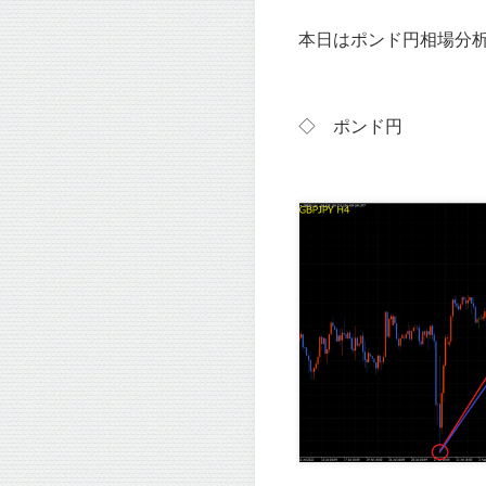
本日はポンド円相場分析
◇ ポンド
円