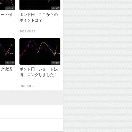
ポイント
ポンド円
ョート保
ポンド円 ここからの
ポイントは？
2023.08.29
ポンド円
ポンド円
ング決済
ポンド円 ショート決
？
済、ロングしました！
2023.08.29