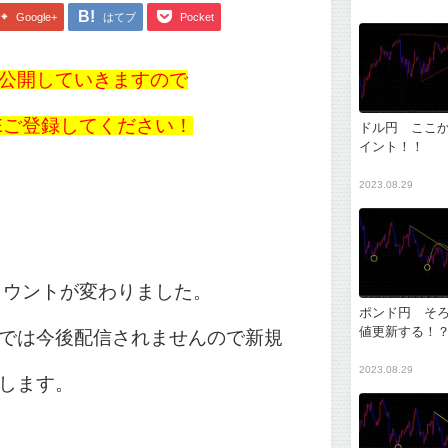
Google+
はてブ
Pocket
公開していきますので
NEご登録してください！
ドル円 ここ
イント！！
2023.08.29
アカウントが変わりました。
ポンド円 そ
値更新する！
では今後配信されませんので新規
2023.08.29
します。