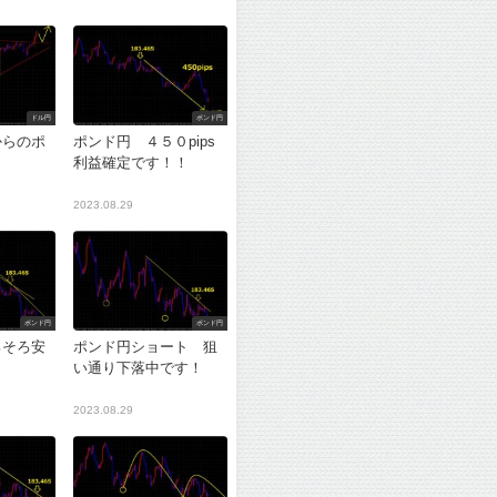
ドル円
ポンド円
からのポ
ポンド円 ４５０pips
利益確定です！！
2023.08.29
ポンド円
ポンド円
ろそろ安
ポンド円ショート 狙
？
い通り下落中です！
2023.08.29