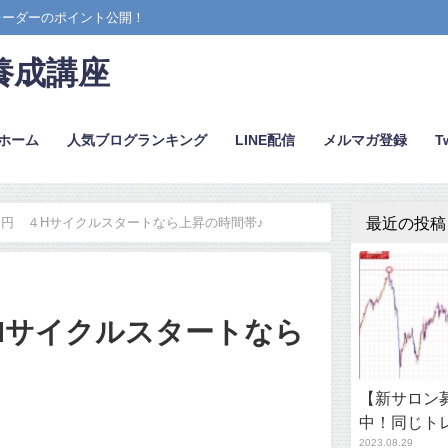
レーダーのポイント公開！
養成講座
ホーム
人気ブログランキング
LINE配信
メルマガ登録
Tw
最近の投稿
円 ４Hサイクルスタートなら上昇の時間帯♪
Hサイクルスタートなら
【新サロン募
中！同じト
2023.08.29