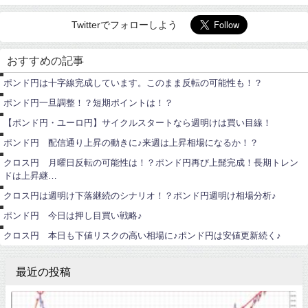
Twitterでフォローしよう
ト
ポ
レ
ン
ー
おすすめの記事
ド
ド
円
サ
ポンド円は十字線完成しています。このまま反転の可能性も！？
ロ
ポ
ン
ン
ポンド円一旦調整！？短期ポイントは！？
ド
ポ
円
ン
【ポンド円・ユーロ円】サイクルスタートなら週明けは買い目線！
ド
ポ
円
ン
ポンド円 配信通り上昇の動きに♪来週は上昇相場になるか！？
ド
円
ポ
クロス円 月曜日反転の可能性は！？ポンド円再び上髭完成！長期トレン
ン
ドは上昇継…
ド
ポ
円
ン
クロス円は週明け下落継続のシナリオ！？ポンド円週明け相場分析♪
ド
ポ
円
ン
ポンド円 今日は押し目買い戦略♪
ド
円
クロス円 本日も下値リスクの高い相場に♪ポンド円は安値更新続く♪
最近の投稿