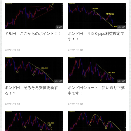
ドル円
ポンド円
ドル円 ここからのポイント！！
ポンド円 ４５０pips利益確定で
す！！
2022.03.01
2022.03.01
ポンド円
ポンド円
ポンド円 そろそろ安値更新す
ポンド円ショート 狙い通り下落
る！？
中です！
2022.03.01
2022.03.01