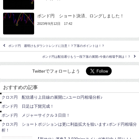
ポンド円 ショート決済、ロングしました！
2023年9月12日 17:42
ポンド円 週明けもダウントレンドに注意！？下落のポイントは！？
ポンド円は配信通りもう一段下落の展開♪今後の相場予測は！？
Twitterでフォローしよう
ユ
ー
おすすめの記事
ロ
ポ
円
ン
クロス円 配信通り上目線の展開に♪ユーロ円相場分析♪
ド
ポ
円
ン
ポンド円 日足は下髭完成！
ド
ポ
円
ン
ポンド円 メジャーサイクル３日目！
ド
円
クロス円 ショートポジションは更に利益拡大を狙います♪ポンド円相場分
析！