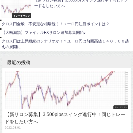
【新サロン募集】3,500pipsスイング進行中！同じトレ
ードをしたい方へ
ユ
ー
ロ
トレードサロン
ポ
円
イ
クロス円全般 不安定な相場続く！ユーロ円注目ポイントは？
ン
ユ
ト
ー
【大幅減額】ファイナルFXサロン追加募集開始♪
ロ
円
クロス円は上昇継続のシナリオか！？ユーロ円は前回高値１４０．００越
えの展開に…
最近の投稿
トレードサロン
【新サロン募集】3,500pipsスイング進行中！同じトレー
ドをしたい方へ
2022.03.01