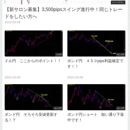
トレードサロン
【新サロン募集】3,500pipsスイング進行中！同じトレー
ドをしたい方へ
2022.03.09
ドル円
ポンド円
ドル円 ここからのポイント！！
ポンド円 ４５０pips利益確定で
す！！
2022.03.09
2022.03.09
ポンド円
ポンド円
ポンド円 そろそろ安値更新す
ポンド円ショート 狙い通り下落
る！？
中です！