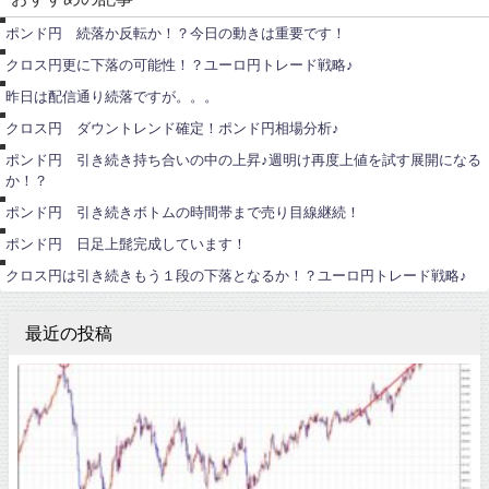
ド
ユ
円
ー
ポンド円 続落か反転か！？今日の動きは重要です！
ロ
ポ
円
ン
クロス円更に下落の可能性！？ユーロ円トレード戦略♪
ド
ポ
円
ン
昨日は配信通り続落ですが。。。
ド
ポ
円
ン
クロス円 ダウントレンド確定！ポンド円相場分析♪
ド
円
ポ
ポンド円 引き続き持ち合いの中の上昇♪週明け再度上値を試す展開になる
ン
か！？
ド
ポ
円
ン
ポンド円 引き続きボトムの時間帯まで売り目線継続！
ド
ユ
円
ー
ポンド円 日足上髭完成しています！
ロ
円
クロス円は引き続きもう１段の下落となるか！？ユーロ円トレード戦略♪
最近の投稿