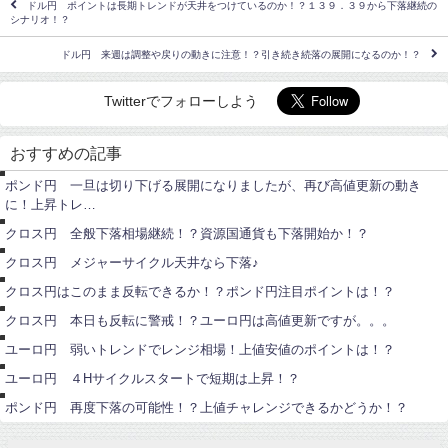
ドル円 ポイントは長期トレンドが天井をつけているのか！？１３９．３９から下落継続の
シナリオ！？
ドル円 来週は調整や戻りの動きに注意！？引き続き続落の展開になるのか！？
Twitterでフォローしよう
ポ
ン
おすすめの記事
ド
円
ポ
ポンド円 一旦は切り下げる展開になりましたが、再び高値更新の動き
ン
に！上昇トレ…
ド
ポ
円
ン
クロス円 全般下落相場継続！？資源国通貨も下落開始か！？
ド
ポ
円
ン
クロス円 メジャーサイクル天井なら下落♪
ド
ユ
円
ー
クロス円はこのまま反転できるか！？ポンド円注目ポイントは！？
ロ
ユ
円
ー
クロス円 本日も反転に警戒！？ユーロ円は高値更新ですが。。。
ロ
ユ
円
ー
ユーロ円 弱いトレンドでレンジ相場！上値安値のポイントは！？
ロ
ポ
円
ン
ユーロ円 ４Hサイクルスタートで短期は上昇！？
ド
円
ポンド円 再度下落の可能性！？上値チャレンジできるかどうか！？