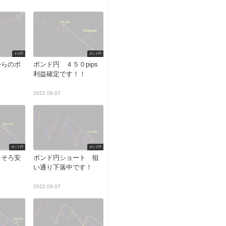
ドル円
ポンド円
からのポ
ポンド円 ４５０pips
利益確定です！！
2022.09.07
ポンド円
ポンド円
ろそろ安
ポンド円ショート 狙
？
い通り下落中です！
2022.09.07