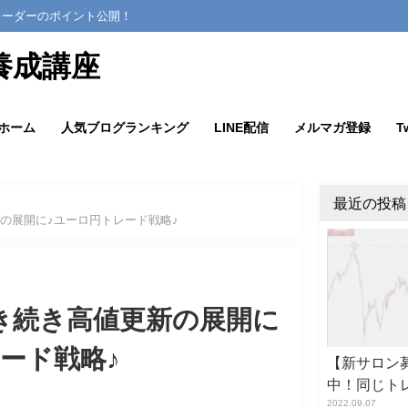
レーダーのポイント公開！
養成講座
ホーム
人気ブログランキング
LINE配信
メルマガ登録
Tw
最近の投稿
の展開に♪ユーロ円トレード戦略♪
き続き高値更新の展開に
ード戦略♪
【新サロン募
中！同じト
2022.09.07