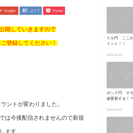
Google+
はてブ
Pocket
公開していきますので
ドル円 ここ
NEご登録してください！
イント！！
2022.09.07
ポンド円 そ
値更新する！
アカウントが変わりました。
2022.09.07
では今後配信されませんので新規
します。