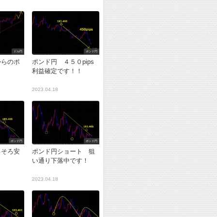
ドル円
ポンド円
からのポ
ポンド円 ４５０pips
利益確定です！！
2023.04.18
ポンド円
ポンド円
ろそろ安
ポンド円ショート 狙
？
い通り下落中です！
2023.04.18