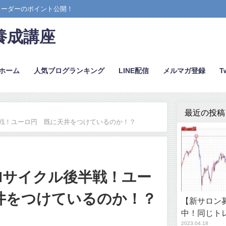
レーダーのポイント公開！
養成講座
ホーム
人気ブログランキング
LINE配信
メルマガ登録
Tw
最近の投稿
戦！ユーロ円 既に天井をつけているのか！？
Hサイクル後半戦！ユー
井をつけているのか！？
【新サロン募
中！同じト
2023.04.18