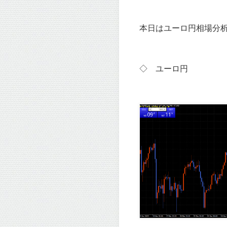
本日はユーロ円相場分析
◇ ユーロ
円