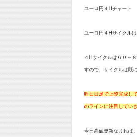
ユーロ円４Hチャート
ユーロ円４Hサイクル
４Hサイクルは６０～
すので、サイクルは既
昨日日足で上髭完成し
のラインに注目してい
今日高値更新なければ