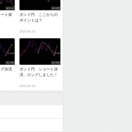
ポイント
ポンド円
ョート保
ポンド円 ここからの
ポイントは？
2023.04.18
ポンド円
ポンド円
ング決済
ポンド円 ショート決
？
済、ロングしました！
2023.04.18