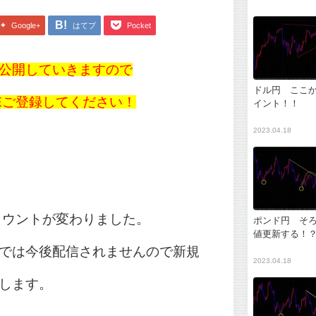
Google+
はてブ
Pocket
公開していきますので
ドル円 ここ
NEご登録してください！
イント！！
2023.04.18
アカウントが変わりました。
ポンド円 そ
値更新する！
では今後配信されませんので新規
2023.04.18
します。