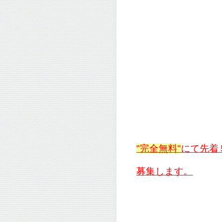
"完全無料"
にて先着
募集します。