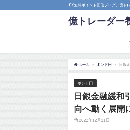
FX無料ポイント配信ブログ。億ト
億トレーダー
ホーム
ポンド円
日銀金
ポンド円
日銀金融緩和
向へ動く展開
2022年12月21日