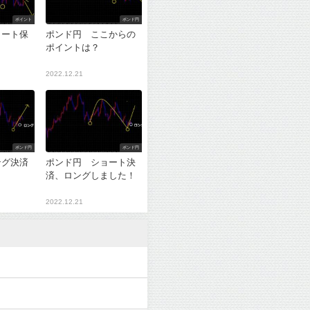
ポイント
ポンド円
ョート保
ポンド円 ここからの
ポイントは？
2022.12.21
ポンド円
ポンド円
ング決済
ポンド円 ショート決
？
済、ロングしました！
2022.12.21