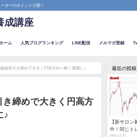
レーダーのポイント公開！
養成講座
ホーム
人気ブログランキング
LINE配信
メルマガ登録
Tw
最近の投稿
融緩和引き締めで大きく円高方向へ動く展開に♪
引き締めで大きく円高方
に♪
【新サロン募
中！同じト
2022.12.21