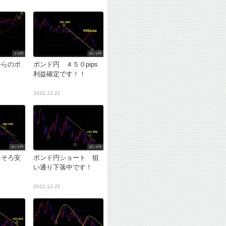
ドル円
ポンド円
からのポ
ポンド円 ４５０pips
利益確定です！！
2022.12.21
ポンド円
ポンド円
ろそろ安
ポンド円ショート 狙
？
い通り下落中です！
2022.12.21