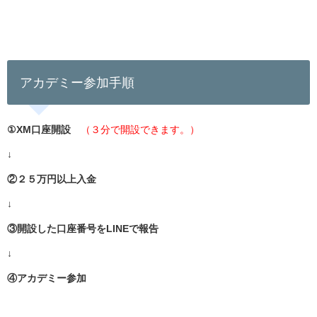
アカデ
ミー参加手順
①XM口座開設
（３分で開設できます。）
↓
②２５万円以上入金
↓
③開設した口座番号をLINEで報告
↓
④アカデミー参加