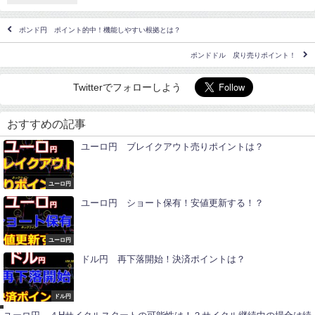
ポンド円 ポイント的中！機能しやすい根拠とは？
ポンドドル 戻り売りポイント！
Twitterでフォローしよう
おすすめの記事
ユーロ円 ブレイクアウト売りポイントは？
ユーロ円
ユーロ円 ショート保有！安値更新する！？
ユーロ円
ドル円 再下落開始！決済ポイントは？
ユ
ー
ロ
ドル円
円
ユ