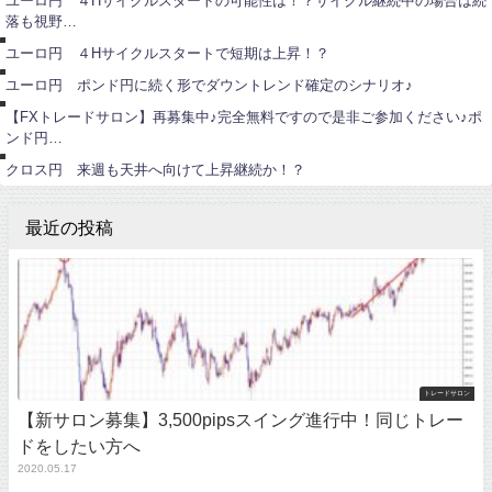
ユーロ円 ４Hサイクルスタートの可能性は！？サイクル継続中の場合は続
ー
ト
落も視野…
ロ
ユ
レ
円
ー
ー
ユーロ円 ４Hサイクルスタートで短期は上昇！？
ロ
ド
円
サ
ユーロ円 ポンド円に続く形でダウントレンド確定のシナリオ♪
ロ
ン
ポ
【FXトレードサロン】再募集中♪完全無料ですので是非ご参加ください♪ポ
ン
ンド円…
ド
円
クロス円 来週も天井へ向けて上昇継続か！？
最近の投稿
トレードサロン
【新サロン募集】3,500pipsスイング進行中！同じトレー
ドをしたい方へ
2020.05.17