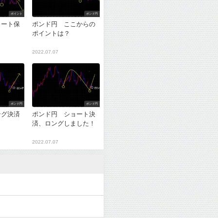
ポイント
ポンド円
ョート保
ポンド円 ここからの
ポイントは？
2022.07.07
ポンド円
ポンド円
ング決済
ポンド円 ショート決
？
済、ロングしました！
2022.07.07