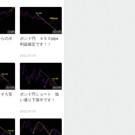
ドル円
ポンド円
からのポ
ポンド円 ４５０pips
利益確定です！！
2022.07.07
ポンド円
ポンド円
ろそろ安
ポンド円ショート 狙
？
い通り下落中です！
2022.07.07