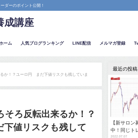
レーダーのポイント公開！
養成講座
ホーム
人気ブログランキング
LINE配信
メルマガ登録
Tw
最近の投稿
来るか！？ユーロ円 まだ下値リスクも残していま
ろそろ反転出来るか！？
【新サロン募
だ下値リスクも残して
中！同じト
2022.07.07