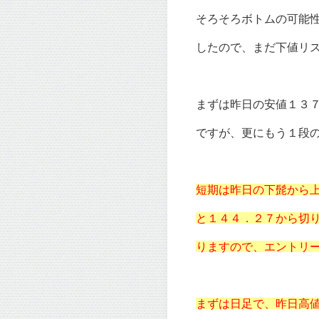
そろそろボトムの可能
したので、まだ下値リ
まずは昨日の安値１３
ですが、更にもう１段
短期は昨日の下髭から
と１４４．２７から切
りますので、エントリ
まずは日足で、昨日高