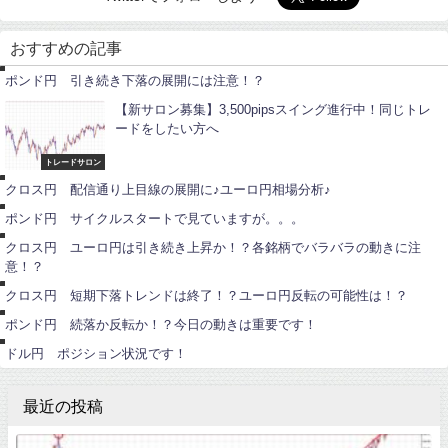
ポ
ン
おすすめの記事
ド
円
ポンド円 引き続き下落の展開には注意！？
【新サロン募集】3,500pipsスイング進行中！同じトレ
ードをしたい方へ
ユ
ー
ロ
トレードサロン
ポ
円
ン
クロス円 配信通り上目線の展開に♪ユーロ円相場分析♪
ド
ユ
円
ー
ポンド円 サイクルスタートで見ていますが。。。
ロ
円
ユ
クロス円 ユーロ円は引き続き上昇か！？各銘柄でバラバラの動きに注
ー
意！？
ロ
ポ
円
ン
クロス円 短期下落トレンドは終了！？ユーロ円反転の可能性は！？
ド
ポ
円
イ
ポンド円 続落か反転か！？今日の動きは重要です！
ン
ト
ドル円 ポジション状況です！
最近の投稿