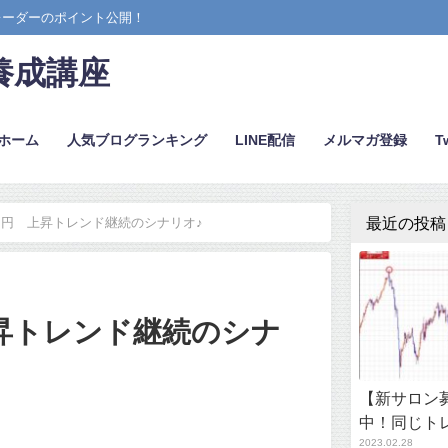
レーダーのポイント公開！
養成講座
ホーム
人気ブログランキング
LINE配信
メルマガ登録
Tw
最近の投稿
円 上昇トレンド継続のシナリオ♪
昇トレンド継続のシナ
【新サロン募
中！同じト
2023.02.28