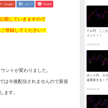
Google+
はてブ
Pocket
公開していきますので
NEご登録してください！
ドル円 ここ
イント！！
2023.02.28
アカウントが変わりました。
ポンド円 そ
値更新する！
では今後配信されませんので新規
2023.02.28
します。