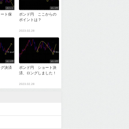
ポイント
ポンド円
ョート保
ポンド円 ここからの
ポイントは？
2023.02.28
ポンド円
ポンド円
ング決済
ポンド円 ショート決
？
済、ロングしました！
2023.02.28