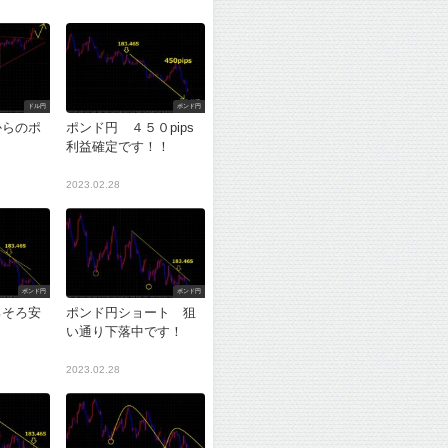
ドル円
ポンド円
からのポ
ポンド円 ４５０pips
利益確定です！！
2023.02.28
ポンド円
ポンド円
ろそろ安
ポンド円ショート 狙
？
い通り下落中です！
2023.02.28