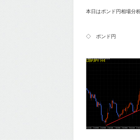
本日はポンド円相場分析
◇ ポンド
円