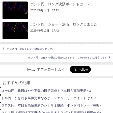
ポンド円 ロング決済ポイントは！？
2023年9月14日 17:12
ポンド円 ショート決済、ロングしました！
2023年9月12日 17:42
クロス円 上昇トレンド継続のシナリオ♪
ポンド円 上値やや重たい動きに♪１６６．００のラインに注目です♪
Twitterでフォローしよう
ユ
ー
おすすめの記事
ロ
円
ド
ユーロ円 昨日はやや下髭の日足完成！？本日も高値更新へ♪
ル
ポ
円
ン
ト
ドル円 引き続き高値更新なるか！？エントリーポイントは！？
ド
ポ
レ
円
ン
ー
クロス円 本日も高値更新のシナリオ継続！ポンド円トレード戦略♪
ド
ド
円
サ
クロス円は週明け下落継続のシナリオ！？ポンド円週明け相場分析♪
ロ