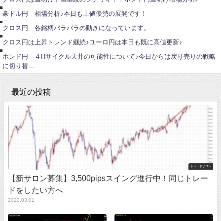
ポ
ン
ン
豪ドル円 相場分析♪本日も上値優勢の展開です！
ド
ユ
円
ー
クロス円 各銘柄バラバラの動きになっています。
ロ
ポ
円
ン
クロス円は上昇トレンド継続♪ユーロ円は本日も既に高値更新♪
ド
円
ポンド円 ４Hサイクル天井の可能性について♪今日からは戻り売りの戦略
に切り替…
最近の投稿
トレードサロン
【新サロン募集】3,500pipsスイング進行中！同じトレー
ドをしたい方へ
2023.03.01