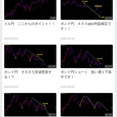
ドル円
ポンド円
ドル円 ここからのポイント！！
ポンド円 ４５０pips利益確定で
す！！
2023.03.01
2023.03.01
ポンド円
ポンド円
ポンド円 そろそろ安値更新す
ポンド円ショート 狙い通り下落
る！？
中です！
2023.03.01
2023.03.01
ポイント
ポンド円