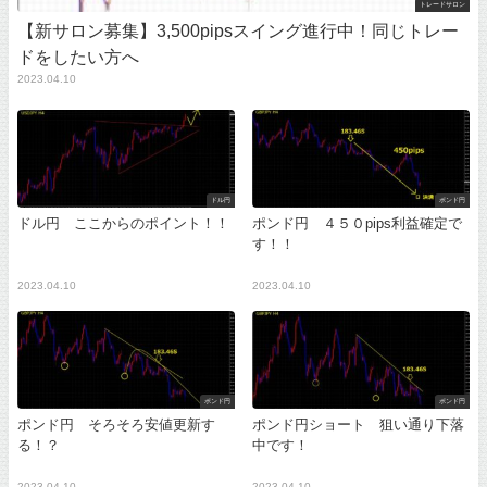
トレードサロン
【新サロン募集】3,500pipsスイング進行中！同じトレー
ドをしたい方へ
2023.04.10
ドル円
ポンド円
ドル円 ここからのポイント！！
ポンド円 ４５０pips利益確定で
す！！
2023.04.10
2023.04.10
ポンド円
ポンド円
ポンド円 そろそろ安値更新す
ポンド円ショート 狙い通り下落
る！？
中です！
2023.04.10
2023.04.10