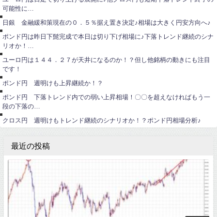
ン
可能性に…
ド
ポ
円
ン
日銀 金融緩和策現在の０．５％据え置き決定♪相場は大きく円安方向へ♪
ド
円
ユ
ポンド円は昨日下髭完成で本日は切り下げ相場に♪下落トレンド継続のシナ
ー
リオか！…
ロ
円
ポ
ユーロ円は１４４．２７が天井になるのか！？但し他銘柄の動きにも注目
ン
です！
ド
ポ
円
ン
ポンド円 週明けも上昇継続か！？
ド
円
ポ
ポンド円 下落トレンド内での弱い上昇相場！〇〇を超えなければもう一
ン
段の下落の…
ド
円
クロス円 週明けもトレンド継続のシナリオか！？ポンド円相場分析♪
最近の投稿