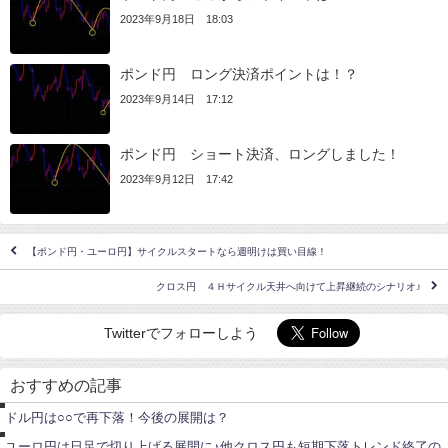
2023年9月18日 18:03
ポンド円 ロング決済ポイントは！？
2023年9月14日 17:12
ポンド円 ショート決済、ロングしました！
2023年9月12日 17:42
【ポンド円・ユーロ円】サイクルスタートなら週明けは買い目線！
クロス円 ４Ｈサイクル天井へ向けて上昇継続のシナリオ♪
Twitterでフォローしよう
ポ
イ
おすすめの記事
ン
ユ
ト
ー
ドル円は○○で再下落！今後の展開は？
ロ
円
ポ
ユーロ円は日足で切り上げる展開に♪他クロス円も短期下落トレンド終了の