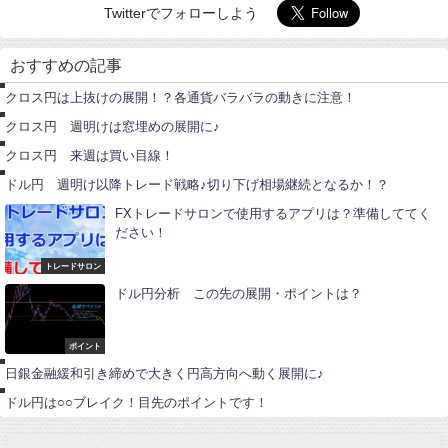
Twitterでフォローしよう
ユ
ー
おすすめの記事
ロ
ポ
円
ン
クロス円は上抜けの展開！？各通貨バラバラの動きに注意！
ド
ポ
円
ン
クロス円 週明けは窓埋めの展開に♪
ド
円
ド
クロス円 来週は買い目線！
ル
円
ドル円 週明け以降トレード戦略♪切り下げ相場継続となるか！？
FXトレードサロンで使用するアプリは？準備しててく
ださい！
トレードサロン
ドル円分析 この先の展開・ポイントは？
ポ
ン
ド
ポイント
ポ
円
イ
日銀金融緩和引き締めで大きく円高方向へ動く展開に♪
ン
ト
ドル円は○○ブレイク！目先のポイントです！