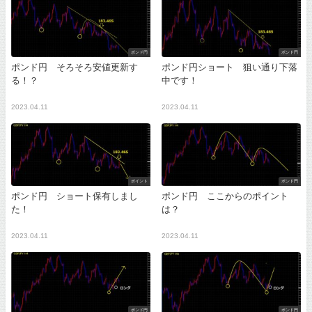
ポンド円
ポンド円
ポンド円 そろそろ安値更新す
ポンド円ショート 狙い通り下落
る！？
中です！
2023.04.11
2023.04.11
ポイント
ポンド円
ポンド円 ショート保有しまし
ポンド円 ここからのポイント
た！
は？
2023.04.11
2023.04.11
ポンド円
ポンド円