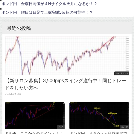
ポンド円 金曜日高値が４Hサイクル天井になるか！？
ド
円
ポンド円 昨日は日足で上髭完成♪反転の可能性！？
最近の投稿
トレードサロン
【新サロン募集】3,500pipsスイング進行中！同じトレー
ドをしたい方へ
2023.05.24
ドル円
ポンド円
ドル円 ここからのポイント！！
ポンド円 ４５０pips利益確定で