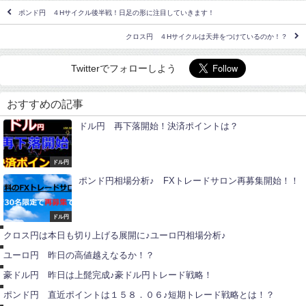
ポンド円 ４Hサイクル後半戦！日足の形に注目していきます！
クロス円 ４Hサイクルは天井をつけているのか！？
Twitterでフォローしよう
おすすめの記事
ドル円 再下落開始！決済ポイントは？
ドル円
ポンド円相場分析♪ FXトレードサロン再募集開始！！
ユ
ー
ロ
ドル円
ユ
円
ー
クロス円は本日も切り上げる展開に♪ユーロ円相場分析♪
ロ
豪
円
ド
ユーロ円 昨日の高値越えなるか！？
ル
ポ
円
ン
豪ドル円 昨日は上髭完成♪豪ドル円トレード戦略！
ド
ポ
円
ン
ポンド円 直近ポイントは１５８．０６♪短期トレード戦略とは！？
ド
ポ
円
ン