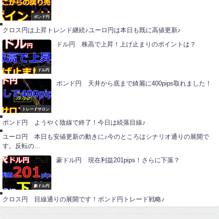
ユ
ー
ロ
ポンド円
円
クロス円は上昇トレンド継続♪ユーロ円は本日も既に高値更新♪
ドル円 株高で上昇！上げ止まりのポイントは？
ドル円
ポンド円 天井から底まで綺麗に400pips取れました！
ポ
ン
ド
トレードサロン
ユ
円
ー
ポンド円 ようやく陰線で終了！今日は続落目線♪
ロ
円
ユーロ円 本日も安値更新の動きに♪今のところはシナリオ通りの展開で
す。反転の…
豪ドル円 現在利益201pips！さらに下落？
ポ
ン
ド
豪ドル円
円
クロス円 目線通りの展開です！ポンド円トレード戦略♪