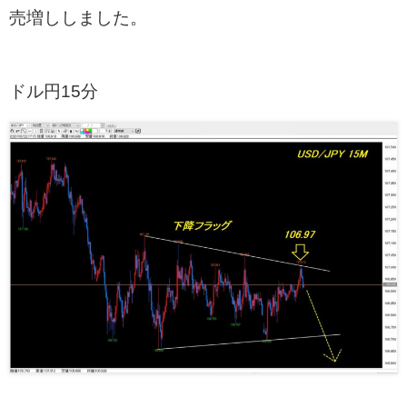
売増ししました。
ドル円15分