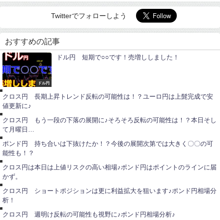
Twitterでフォローしよう
おすすめの記事
ドル円 短期で○○です！売増ししました！
ユ
ー
ロ
ドル円
円
ポ
クロス円 長期上昇トレンド反転の可能性は！？ユーロ円は上髭完成で安
ン
値更新に♪
ド
円
ポ
クロス円 もう一段の下落の展開に♪そろそろ反転の可能性は！？本日そし
ン
て月曜日…
ド
円
ポ
ポンド円 持ち合いは下抜けたか！？今後の展開次第では大きく〇〇の可
ン
能性も！？
ド
円
ポ
クロス円は本日は上値リスクの高い相場♪ポンド円はポイントのラインに届
ン
かず。
ド
円
ユ
クロス円 ショートポジションは更に利益拡大を狙います♪ポンド円相場分
ー
析！
ロ
ポ
円
ン
クロス円 週明け反転の可能性も視野に♪ポンド円相場分析♪
ド
円