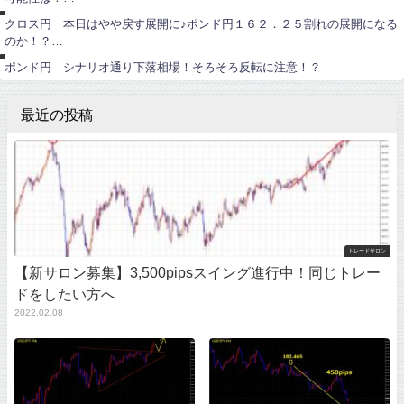
円
ポ
クロス円 本日はやや戻す展開に♪ポンド円１６２．２５割れの展開になる
ン
のか！？…
ド
円
ポンド円 シナリオ通り下落相場！そろそろ反転に注意！？
最近の投稿
トレードサロン
【新サロン募集】3,500pipsスイング進行中！同じトレー
ドをしたい方へ
2022.02.08