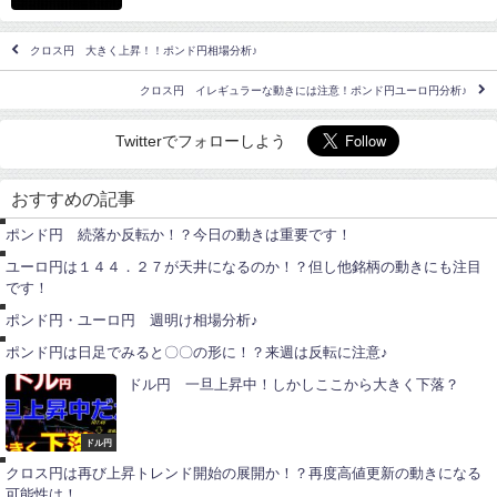
クロス円 大きく上昇！！ポンド円相場分析♪
クロス円 イレギュラーな動きには注意！ポンド円ユーロ円分析♪
Twitterでフォローしよう
ポ
ン
おすすめの記事
ド
ユ
円
ー
ポンド円 続落か反転か！？今日の動きは重要です！
ロ
円
ポ
ユーロ円は１４４．２７が天井になるのか！？但し他銘柄の動きにも注目
ン
です！
ド
ポ
円
ン
ポンド円・ユーロ円 週明け相場分析♪
ド
円
ポンド円は日足でみると〇〇の形に！？来週は反転に注意♪
ドル円 一旦上昇中！しかしここから大きく下落？
ユ
ー
ロ
ドル円
円
ポ
クロス円は再び上昇トレンド開始の展開か！？再度高値更新の動きになる
ン
可能性は！…
ド