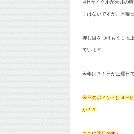
４Hサイクルが天井の
くはないですが、木曜
押し目をつけもう１段
ています。
今年は３１日が土曜日
今日のポイントは４H
か！？
ここに注目です♪