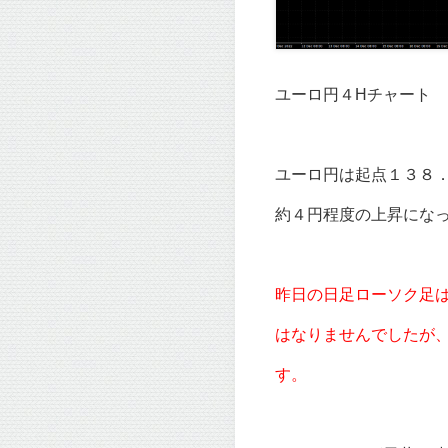
ユーロ円４Hチャート
ユーロ円は起点１３８
約４円程度の上昇にな
昨日の日足ローソク足
はなりませんでしたが
す。