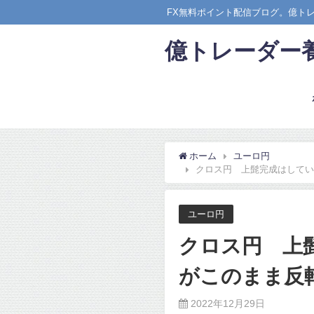
FX無料ポイント配信ブログ。億ト
億トレーダー
ホーム
ユーロ円
クロス円 上髭完成はしてい
ユーロ円
クロス円 上
がこのまま反
2022年12月29日