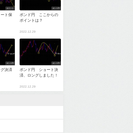
ポイント
ポンド円
ョート保
ポンド円 ここからの
ポイントは？
2022.12.29
ポンド円
ポンド円
ング決済
ポンド円 ショート決
？
済、ロングしました！
2022.12.29