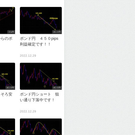
ドル円
ポンド円
からのポ
ポンド円 ４５０pips
利益確定です！！
2022.12.29
ポンド円
ポンド円
ろそろ安
ポンド円ショート 狙
？
い通り下落中です！
2022.12.29