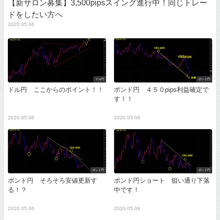
【新サロン募集】3,500pipsスイング進行中！同じトレー
ドをしたい方へ
2020.05.06
ドル円
ポンド円
ドル円 ここからのポイント！！
ポンド円 ４５０pips利益確定で
す！！
2020.05.06
2020.05.06
ポンド円
ポンド円
ポンド円 そろそろ安値更新す
ポンド円ショート 狙い通り下落
る！？
中です！
2020.05.06
2020.05.06