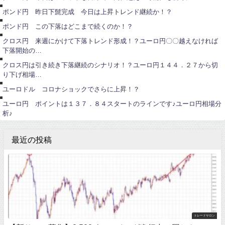
円
ン
ポンド円 昨日下髭完成 今日は上昇トレンド継続か！？
ド
ユ
円
ー
ポンド円 この下落はどこまで続くのか！？
ロ
円
ユ
クロス円 来週にかけて下落トレンド形成！？ユーロ円〇〇越えなければ
ー
下落開始の…
ロ
円
ポ
クロス円は引き続き下落継続のシナリオ！？ユーロ円１４４．２７から切
イ
り下げ相場…
ン
ユ
ト
ー
ユーロドル コロナショックでさらに上昇！？
ロ
円
ユーロ円 ポイントは１３７．８４スタートのラインです♪ユーロ円相場分
析♪
最近の投稿
トレードサロン