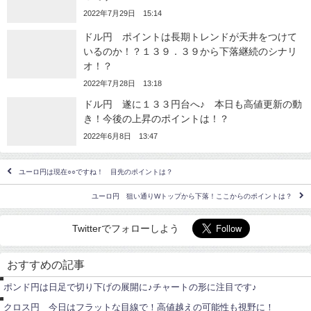
2022年7月29日 15:14
ドル円 ポイントは長期トレンドが天井をつけて
いるのか！？１３９．３９から下落継続のシナリ
オ！？
2022年7月28日 13:18
ドル円 遂に１３３円台へ♪ 本日も高値更新の動
き！今後の上昇のポイントは！？
2022年6月8日 13:47
ユーロ円は現在○○ですね！ 目先のポイントは？
ユーロ円 狙い通りWトップから下落！ここからのポイントは？
Twitterでフォローしよう
ポ
ン
おすすめの記事
ド
ポ
円
ン
ポンド円は日足で切り下げの展開に♪チャートの形に注目です♪
ド
ポ
円
ン
クロス円 今日はフラットな目線で！高値越えの可能性も視野に！
ド
ポ